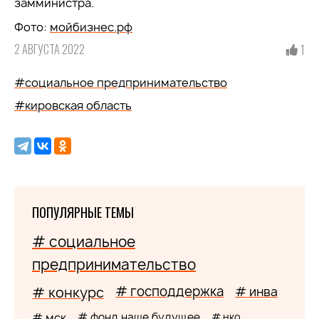
замминистра.
Фото:
мойбизнес.рф
2 АВГУСТА 2022
1
#социальное предпринимательство
#кировская область
ПОПУЛЯРНЫЕ ТЕМЫ
# социальное
предпринимательство
# господдержка
# конкурс
# инва
# мск
# фонд наше будущее
# нко