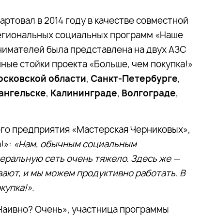
артовал в 2014 году в качестве совместной
егиональных социальных программ «Наше
имателей была представлена на двух АЗС
ые стойки проекта «Больше, чем покупка!»
осковской области
,
Санкт-Петербурге
,
ангельске
,
Калининграде
,
Волгограде
,
ого предприятия «Мастерская Черниковых»,
!»:
«Нам, обычным социальным
еральную сеть очень тяжело. Здесь же —
ают, и мы можем продуктивно работать. В
купка!»
.
«Наивно? Очень», участница программы