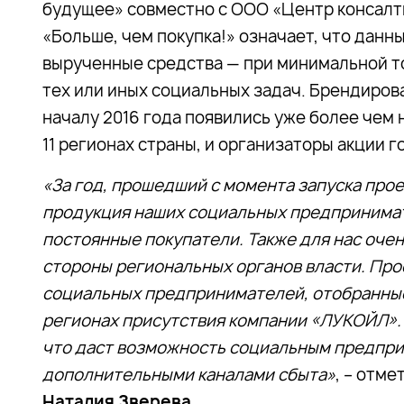
будущее» совместно с ООО «Центр консалти
«Больше, чем покупка!» означает, что дан
вырученные средства — при минимальной т
тех или иных социальных задач. Брендиров
началу 2016 года появились уже более чем 
11 регионах страны, и организаторы акции го
«За год, прошедший с момента запуска проек
продукция наших социальных предпринимате
постоянные покупатели. Также для нас оче
стороны региональных органов власти. Про
социальных предпринимателей, отобранные 
регионах присутствия компании «ЛУКОЙЛ». 
что даст возможность социальным предпр
дополнительными каналами сбыта»
, – отм
Наталия Зверева
.