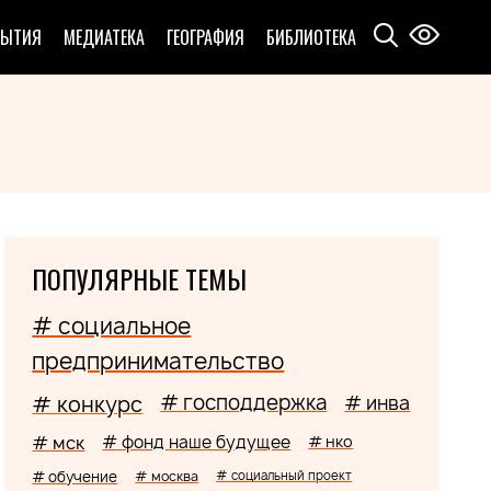
БЫТИЯ
МЕДИАТЕКА
ГЕОГРАФИЯ
БИБЛИОТЕКА
ПОПУЛЯРНЫЕ ТЕМЫ
# социальное
предпринимательство
# господдержка
# конкурс
# инва
# мск
# фонд наше будущее
# нко
# обучение
# москва
# социальный проект