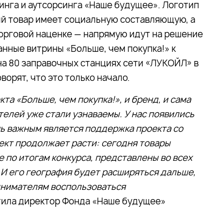
нга и аутсорсинга «Наше будущее». Логотип
ный товар имеет социальную составляющую, а
орговой наценке — напрямую идут на решение
анные витрины «Больше, чем покупка!» к
на 80 заправочных станциях сети «ЛУКОЙЛ» в
ворят, что это только начало.
та «Больше, чем покупка!», и бренд, и сама
лей уже стали узнаваемы. У нас появились
нь важным является поддержка проекта со
ект продолжает расти: сегодня товары
по итогам конкурса, представлены во всех
И его география будет расширяться дальше,
инимателям воспользоваться
етила директор Фонда «Наше будущее»