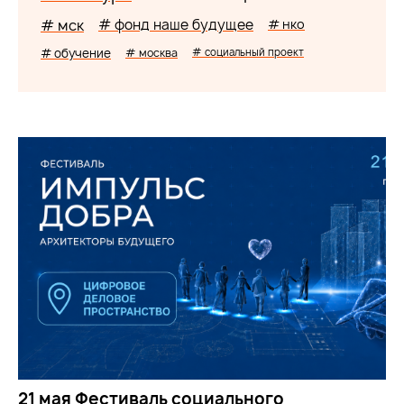
# мск
# фонд наше будущее
# нко
# обучение
# москва
# социальный проект
21 мая Фестиваль социального