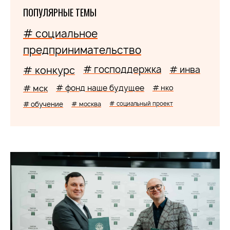
ПОПУЛЯРНЫЕ ТЕМЫ
# социальное
предпринимательство
# господдержка
# конкурс
# инва
# мск
# фонд наше будущее
# нко
# обучение
# москва
# социальный проект