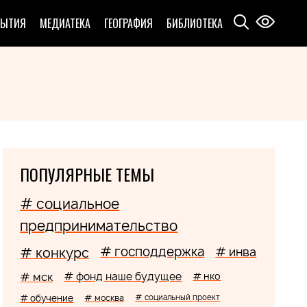
БЫТИЯ
МЕДИАТЕКА
ГЕОГРАФИЯ
БИБЛИОТЕКА
ПОПУЛЯРНЫЕ ТЕМЫ
# социальное
предпринимательство
# господдержка
# конкурс
# инва
# мск
# фонд наше будущее
# нко
# обучение
# москва
# социальный проект