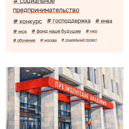
# социальное
предпринимательство
# господдержка
# конкурс
# инва
# мск
# фонд наше будущее
# нко
# обучение
# москва
# социальный проект