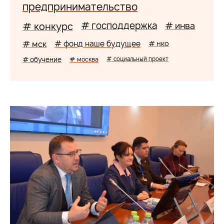
предпринимательство
# господдержка
# конкурс
# инва
# мск
# фонд наше будущее
# нко
# обучение
# москва
# социальный проект