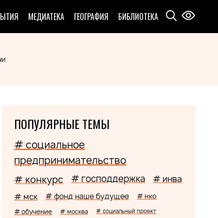
БЫТИЯ
МЕДИАТЕКА
ГЕОГРАФИЯ
БИБЛИОТЕКА
чи
ПОПУЛЯРНЫЕ ТЕМЫ
# социальное
предпринимательство
# господдержка
# конкурс
# инва
# мск
# фонд наше будущее
# нко
# обучение
# москва
# социальный проект