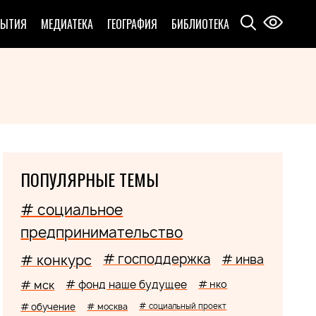
БЫТИЯ
МЕДИАТЕКА
ГЕОГРАФИЯ
БИБЛИОТЕКА
ПОПУЛЯРНЫЕ ТЕМЫ
# социальное
предпринимательство
# господдержка
# конкурс
# инва
# мск
# фонд наше будущее
# нко
# обучение
# москва
# социальный проект