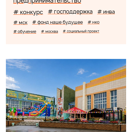
предпринимательство
# господдержка
# конкурс
# инва
# мск
# фонд наше будущее
# нко
# обучение
# москва
# социальный проект