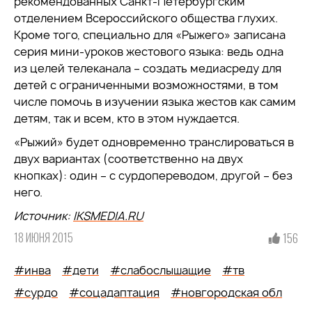
рекомендованных Санкт-Петербургским
отделением Всероссийского общества глухих.
Кроме того, специально для «Рыжего» записана
серия мини-уроков жестового языка: ведь одна
из целей телеканала – создать медиасреду для
детей с ограниченными возможностями, в том
числе помочь в изучении языка жестов как самим
детям, так и всем, кто в этом нуждается.
«Рыжий» будет одновременно транслироваться в
двух вариантах (соответственно на двух
кнопках): один – с сурдопереводом, другой – без
него.
Источник:
IKSMEDIA.RU
18 ИЮНЯ 2015
156
#инва
#дети
#слабослышащие
#тв
#сурдо
#соцадаптация
#новгородская обл