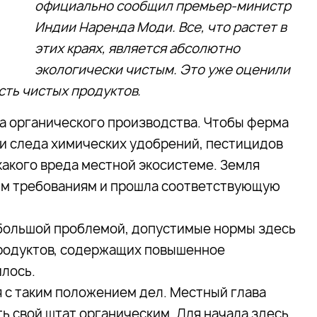
официально сообщил премьер-министр
Индии Наренда Моди. Все, что растет в
этих краях, является абсолютно
экологически чистым. Это уже оценили
сть чистых продуктов.
а органического производства. Чтобы ферма
 и следа химических удобрений, пестицидов
какого вреда местной экосистеме. Земля
им требованиям и прошла соответствующую
большой проблемой, допустимые нормы здесь
 продуктов, содержащих повышенное
илось.
я с таким положением дел. Местный глава
ь свой штат органическим. Для начала здесь