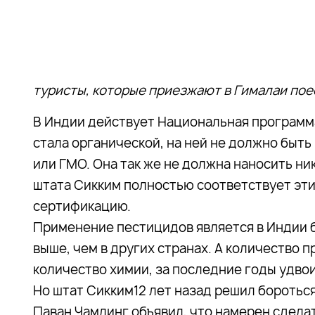
туристы, которые приезжают в Гималаи пое
В Индии действует Национальная программ
стала органической, на ней не должно быть
или ГМО. Она так же не должна наносить ни
штата Сикким полностью соответствует эт
сертификацию.
Применение пестицидов является в Индии 
выше, чем в других странах. А количество
количество химии, за последние годы удво
Но штат Сикким12 лет назад решил боротьс
Паван Чамлинг объявил, что намерен сделат