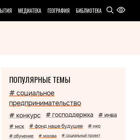
БЫТИЯ
МЕДИАТЕКА
ГЕОГРАФИЯ
БИБЛИОТЕКА
ПОПУЛЯРНЫЕ ТЕМЫ
# социальное
предпринимательство
# господдержка
# конкурс
# инва
# мск
# фонд наше будущее
# нко
# обучение
# москва
# социальный проект