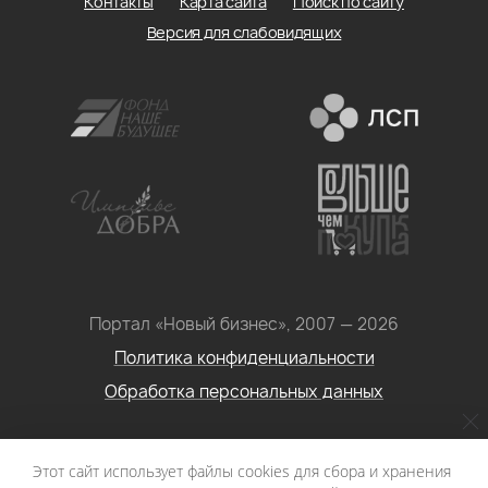
Контакты
Карта сайта
Поиск по сайту
Версия для слабовидящих
Портал «Новый бизнес», 2007 — 2026
Политика конфиденциальности
Обработка персональных данных
Условия использования информации с сайта: Материалы
Этот сайт использует файлы cookies для сбора и хранения
портала «Новый бизнес. Социальное