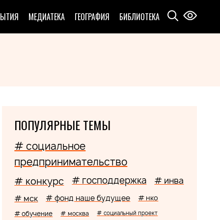
БЫТИЯ
МЕДИАТЕКА
ГЕОГРАФИЯ
БИБЛИОТЕКА
ПОПУЛЯРНЫЕ ТЕМЫ
# социальное
предпринимательство
# господдержка
# конкурс
# инва
# мск
# фонд наше будущее
# нко
# обучение
# москва
# социальный проект