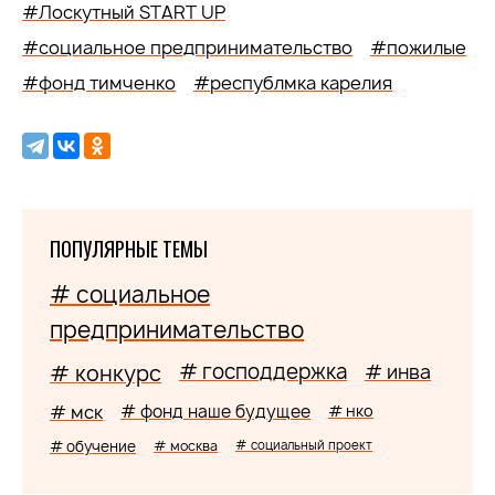
#Лоскутный START UP
#социальное предпринимательство
#пожилые
#фонд тимченко
#республмка карелия
ПОПУЛЯРНЫЕ ТЕМЫ
# социальное
предпринимательство
# господдержка
# конкурс
# инва
# мск
# фонд наше будущее
# нко
# обучение
# москва
# социальный проект