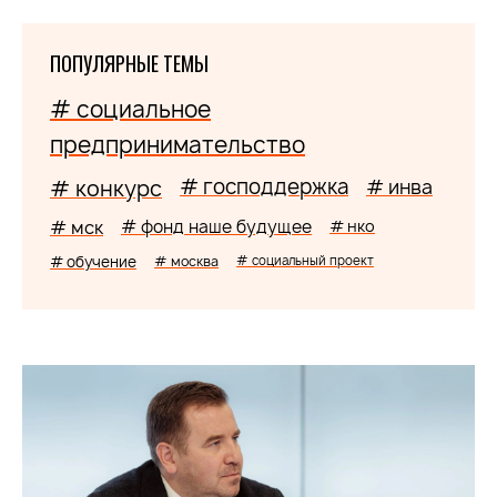
ПОПУЛЯРНЫЕ ТЕМЫ
# социальное
предпринимательство
# господдержка
# конкурс
# инва
# мск
# фонд наше будущее
# нко
# обучение
# москва
# социальный проект