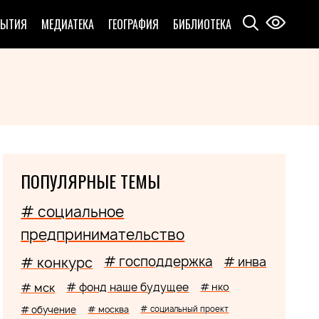
БЫТИЯ
МЕДИАТЕКА
ГЕОГРАФИЯ
БИБЛИОТЕКА
ПОПУЛЯРНЫЕ ТЕМЫ
# социальное
предпринимательство
# господдержка
# конкурс
# инва
# мск
# фонд наше будущее
# нко
# обучение
# москва
# социальный проект