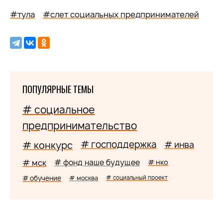
#тула
#слет социальных предпринимателей
ПОПУЛЯРНЫЕ ТЕМЫ
# социальное
предпринимательство
# господдержка
# конкурс
# инва
# мск
# фонд наше будущее
# нко
# обучение
# москва
# социальный проект