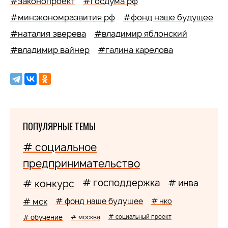
#законопроект
#госдума рф
#минэкономразвития рф
#фонд наше будущее
#наталия зверева
#владимир яблонский
#владимир вайнер
#галина карелова
ПОПУЛЯРНЫЕ ТЕМЫ
# социальное
предпринимательство
# господдержка
# конкурс
# инва
# мск
# фонд наше будущее
# нко
# обучение
# москва
# социальный проект