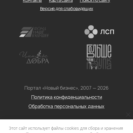
Контакты
Карта сайта
Поиск по сайту
Версия для слабовидящих
Портал «Новый бизнес», 2007 — 2026
Политика конфиденциальности
Обработка персональных данных
Условия использования информации с сайта: Материалы
Этот сайт использует файлы cookies для сбора и хранения
портала «Новый бизнес. Социальное