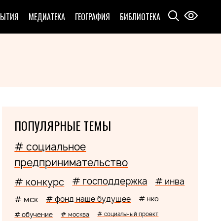
БЫТИЯ
МЕДИАТЕКА
ГЕОГРАФИЯ
БИБЛИОТЕКА
ПОПУЛЯРНЫЕ ТЕМЫ
# социальное
предпринимательство
# господдержка
# конкурс
# инва
# мск
# фонд наше будущее
# нко
# обучение
# москва
# социальный проект