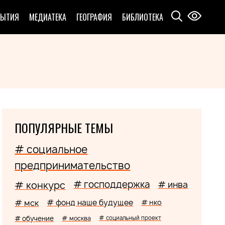
БЫТИЯ
МЕДИАТЕКА
ГЕОГРАФИЯ
БИБЛИОТЕКА
ПОПУЛЯРНЫЕ ТЕМЫ
# социальное
предпринимательство
# господдержка
# конкурс
# инва
# мск
# фонд наше будущее
# нко
# обучение
# москва
# социальный проект