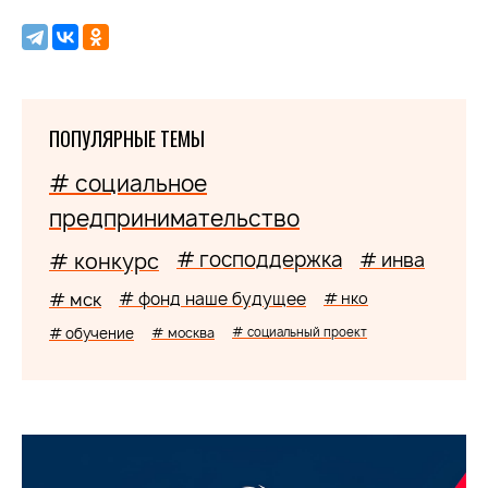
ПОПУЛЯРНЫЕ ТЕМЫ
# социальное
предпринимательство
# господдержка
# конкурс
# инва
# мск
# фонд наше будущее
# нко
# обучение
# москва
# социальный проект