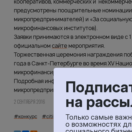
кооперативов, коммерческих и некоммерче
предусмотрены поощрительные номинации:
микропредпринимателей) и «За социальную
микрофинансовых институтов).
Заявки принимаются в электронном виде с 1 
официальном
сайте
мероприятия.
Торжественная церемония награждения побе
года в Санкт-Петербурге во время XV Наци
микрофинансированию и финансовой досту
Подробная информация о глобальной програ
Подписа
микропредпринимательства» доступна на
на рассы
2 СЕНТЯБРЯ 2016
Только самые важн
#конкурс
#citi
#микрофинансирование
о возможностях дл
социального бизне