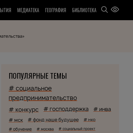
БЫТИЯ
МЕДИАТЕКА
ГЕОГРАФИЯ
БИБЛИОТЕКА
мательства»
ПОПУЛЯРНЫЕ ТЕМЫ
# социальное
предпринимательство
# господдержка
# конкурс
# инва
# мск
# фонд наше будущее
# нко
# обучение
# москва
# социальный проект