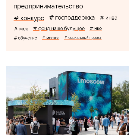
предпринимательство
# господдержка
# конкурс
# инва
# мск
# фонд наше будущее
# нко
# обучение
# москва
# социальный проект