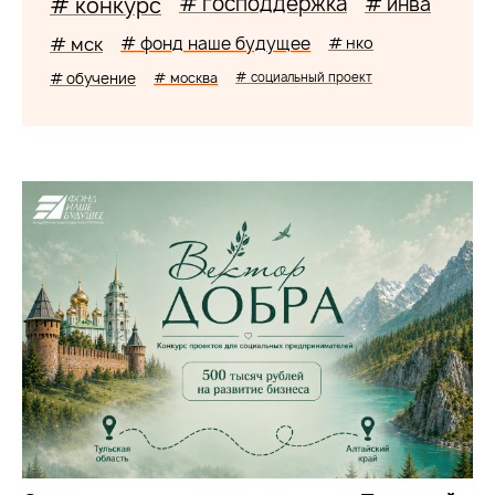
# господдержка
# конкурс
# инва
# мск
# фонд наше будущее
# нко
# обучение
# москва
# социальный проект