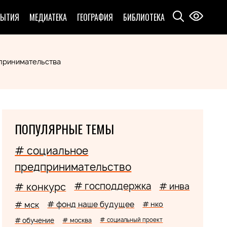
БЫТИЯ
МЕДИАТЕКА
ГЕОГРАФИЯ
БИБЛИОТЕКА
дпринимательства
ПОПУЛЯРНЫЕ ТЕМЫ
# социальное
предпринимательство
# господдержка
# конкурс
# инва
# мск
# фонд наше будущее
# нко
# обучение
# москва
# социальный проект