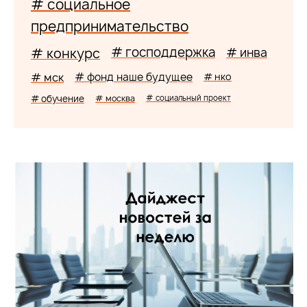
# социальное
предпринимательство
# господдержка
# конкурс
# инва
# мск
# фонд наше будущее
# нко
# обучение
# москва
# социальный проект