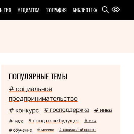
БЫТИЯ
МЕДИАТЕКА
ГЕОГРАФИЯ
БИБЛИОТЕКА
ПОПУЛЯРНЫЕ ТЕМЫ
# социальное
предпринимательство
# господдержка
# конкурс
# инва
# мск
# фонд наше будущее
# нко
# обучение
# москва
# социальный проект