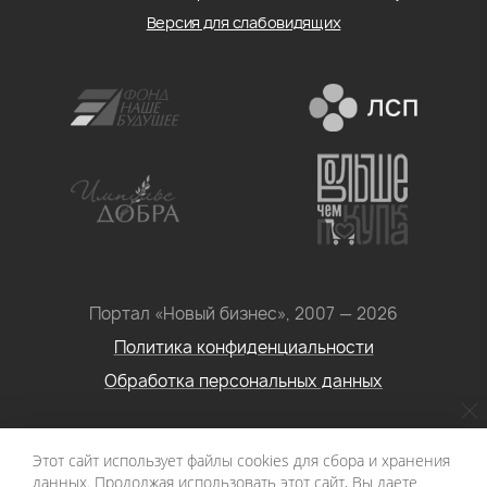
Версия для слабовидящих
Портал «Новый бизнес», 2007 — 2026
Политика конфиденциальности
Обработка персональных данных
Условия использования информации с сайта: Материалы
Этот сайт использует файлы cookies для сбора и хранения
портала «Новый бизнес. Социальное
данных. Продолжая использовать этот сайт, Вы даете