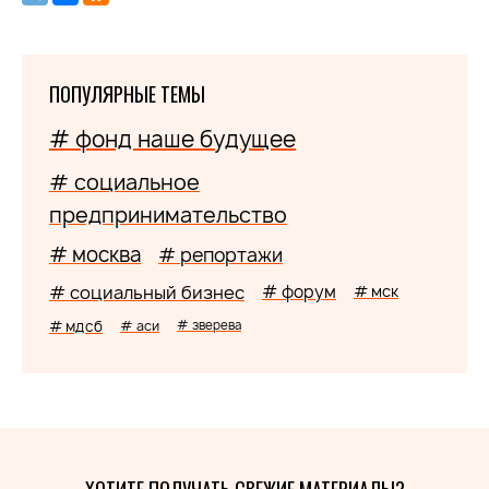
ПОПУЛЯРНЫЕ ТЕМЫ
# фонд наше будущее
# социальное
предпринимательство
# москва
# репортажи
# социальный бизнес
# форум
# мск
# мдсб
# аси
# зверева