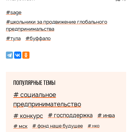
#sage
#школьники за продвижение глобального
предпринимальства
#тула
#буффало
ПОПУЛЯРНЫЕ ТЕМЫ
# социальное
предпринимательство
# господдержка
# конкурс
# инва
# мск
# фонд наше будущее
# нко