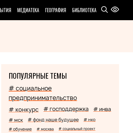
БЫТИЯ
МЕДИАТЕКА
ГЕОГРАФИЯ
БИБЛИОТЕКА
ПОПУЛЯРНЫЕ ТЕМЫ
# социальное
предпринимательство
# господдержка
# конкурс
# инва
# мск
# фонд наше будущее
# нко
# обучение
# москва
# социальный проект