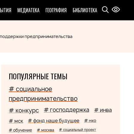
БЫТИЯ
МЕДИАТЕКА
ГЕОГРАФИЯ
БИБЛИОТЕКА
господдержки предпринимательства
ПОПУЛЯРНЫЕ ТЕМЫ
# социальное
предпринимательство
# господдержка
# конкурс
# инва
# мск
# фонд наше будущее
# нко
# обучение
# москва
# социальный проект