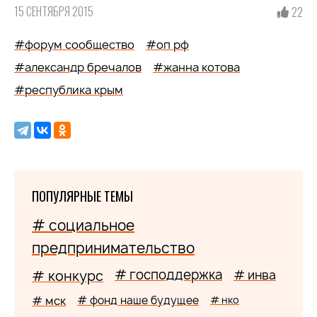
15 СЕНТЯБРЯ 2015
22
#форум сообщество
#оп рф
#александр бречалов
#жанна котова
#республика крым
ПОПУЛЯРНЫЕ ТЕМЫ
# социальное
предпринимательство
# господдержка
# конкурс
# инва
# мск
# фонд наше будущее
# нко