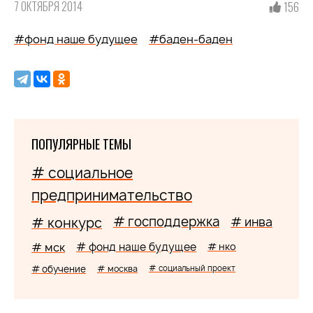
7 ОКТЯБРЯ 2014
156
#фонд наше будущее
#баден-баден
ПОПУЛЯРНЫЕ ТЕМЫ
# социальное
предпринимательство
# господдержка
# конкурс
# инва
# мск
# фонд наше будущее
# нко
# обучение
# москва
# социальный проект