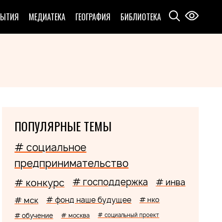
БЫТИЯ
МЕДИАТЕКА
ГЕОГРАФИЯ
БИБЛИОТЕКА
ПОПУЛЯРНЫЕ ТЕМЫ
# социальное
предпринимательство
# господдержка
# конкурс
# инва
# мск
# фонд наше будущее
# нко
# обучение
# москва
# социальный проект