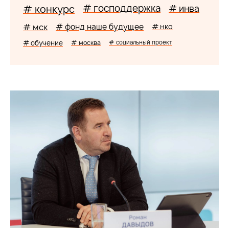
# господдержка
# конкурс
# инва
# мск
# фонд наше будущее
# нко
# обучение
# москва
# социальный проект