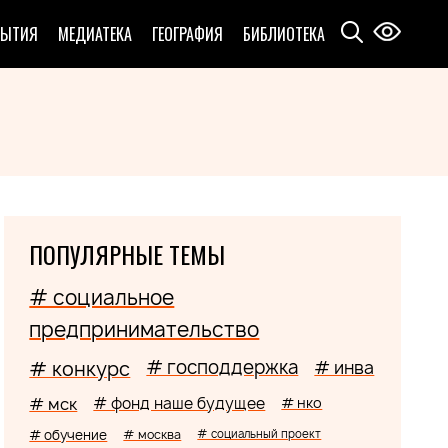
БЫТИЯ
МЕДИАТЕКА
ГЕОГРАФИЯ
БИБЛИОТЕКА
ПОПУЛЯРНЫЕ ТЕМЫ
# социальное
предпринимательство
# господдержка
# конкурс
# инва
# мск
# фонд наше будущее
# нко
# обучение
# москва
# социальный проект