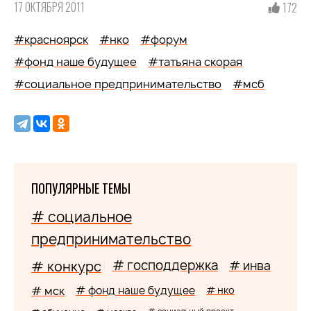
17 ОКТЯБРЯ 2011
172
#красноярск
#нко
#форум
#фонд наше будущее
#татьяна скорая
#социальное предпринимательство
#мсб
ПОПУЛЯРНЫЕ ТЕМЫ
# социальное
предпринимательство
# господдержка
# конкурс
# инва
# мск
# фонд наше будущее
# нко