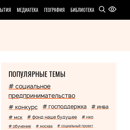
БЫТИЯ
МЕДИАТЕКА
ГЕОГРАФИЯ
БИБЛИОТЕКА
ПОПУЛЯРНЫЕ ТЕМЫ
# социальное
предпринимательство
# господдержка
# конкурс
# инва
# мск
# фонд наше будущее
# нко
# обучение
# москва
# социальный проект