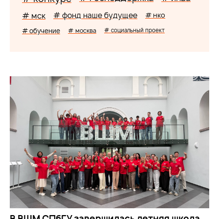
# мск
# фонд наше будущее
# нко
# обучение
# москва
# социальный проект
В ВШМ СПбГУ завершилась летняя школа