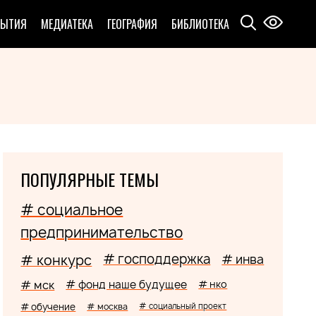
БЫТИЯ
МЕДИАТЕКА
ГЕОГРАФИЯ
БИБЛИОТЕКА
ПОПУЛЯРНЫЕ ТЕМЫ
# социальное
предпринимательство
# господдержка
# конкурс
# инва
# мск
# фонд наше будущее
# нко
# обучение
# москва
# социальный проект