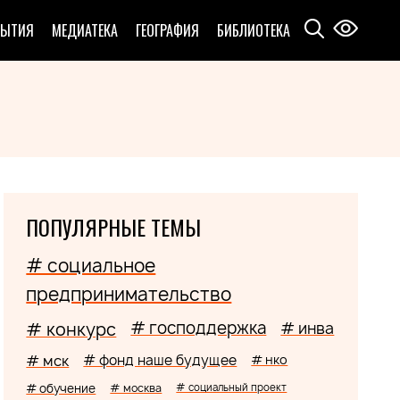
БЫТИЯ
МЕДИАТЕКА
ГЕОГРАФИЯ
БИБЛИОТЕКА
ПОПУЛЯРНЫЕ ТЕМЫ
# социальное
предпринимательство
# господдержка
# конкурс
# инва
# мск
# фонд наше будущее
# нко
# обучение
# москва
# социальный проект