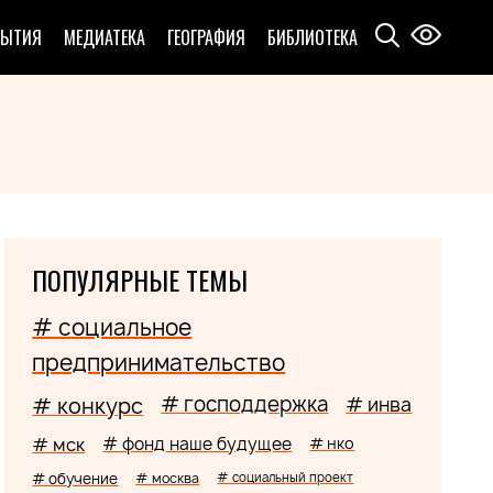
БЫТИЯ
МЕДИАТЕКА
ГЕОГРАФИЯ
БИБЛИОТЕКА
ПОПУЛЯРНЫЕ ТЕМЫ
# социальное
предпринимательство
# господдержка
# конкурс
# инва
# мск
# фонд наше будущее
# нко
# обучение
# москва
# социальный проект