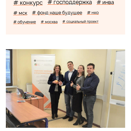
# господдержка
# конкурс
# инва
# мск
# фонд наше будущее
# нко
# обучение
# москва
# социальный проект