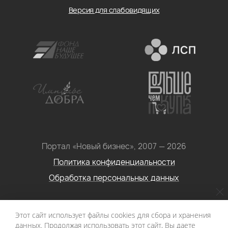
Версия для слабовидящих
Портал «Новый бизнес», 2007 — 2026
Политика конфиденциальности
Обработка персональных данных
Условия использования информации с сайта: Материалы
Этот сайт использует файлы cookies для сбора и хранения
портала «Новый бизнес. Социальное
данных. Продолжая использовать этот сайт, Вы даете