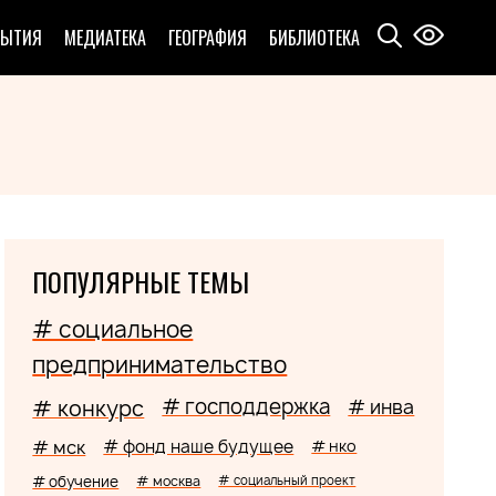
БЫТИЯ
МЕДИАТЕКА
ГЕОГРАФИЯ
БИБЛИОТЕКА
ПОПУЛЯРНЫЕ ТЕМЫ
# социальное
предпринимательство
# господдержка
# конкурс
# инва
# мск
# фонд наше будущее
# нко
# обучение
# москва
# социальный проект