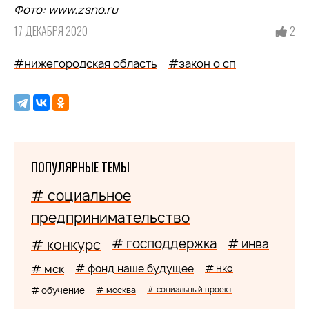
Фото: www.zsno.ru
17 ДЕКАБРЯ 2020
2
#нижегородская область
#закон о сп
ПОПУЛЯРНЫЕ ТЕМЫ
# социальное
предпринимательство
# господдержка
# конкурс
# инва
# мск
# фонд наше будущее
# нко
# обучение
# москва
# социальный проект