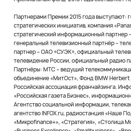
Партнерами Премии 2015 года выступают: 
стратегических инициатив, компания «Pana
стратегический информационный партнер 
генеральный телевизионный партнёр – те
партнер – ОАО «СУЭК», официальный теле
телевидение России, официальный радио п
Партнёры: МТС – ведущий телекоммуникаци
объединение «МитОст», Фонд BMW Herbert Q
Российская ассоциация франчайзинга. Инфо
«Российская газета Бизнес», информацион
Агентство социальной информации, телек
агентство INFOX.ru, радиостанция «Наше П
«Микроfinance+», «Стратегия», «Столица Мо
«Business Excellence», «Smallbusiness», «В