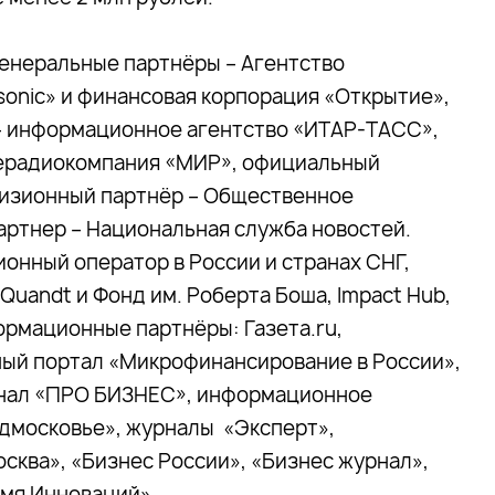
генеральные партнёры – Агентство
sonic» и финансовая корпорация «Открытие»,
– информационное агентство «ИТАР-ТАСС»,
лерадиокомпания «МИР», официальный
визионный партнёр – Общественное
артнер – Национальная служба новостей.
онный оператор в России и странах СНГ,
uandt и Фонд им. Роберта Боша, Impact Hub,
рмационные партнёры: Газета.ru,
ный портал «Микрофинансирование в России»,
анал «ПРО БИЗНЕС», информационное
одмосковье», журналы «Эксперт»,
сква», «Бизнес России», «Бизнес журнал»,
ремя Инноваций».