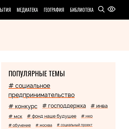
БЫТИЯ
МЕДИАТЕКА
ГЕОГРАФИЯ
БИБЛИОТЕКА
ПОПУЛЯРНЫЕ ТЕМЫ
# социальное
предпринимательство
# господдержка
# конкурс
# инва
# мск
# фонд наше будущее
# нко
# обучение
# москва
# социальный проект